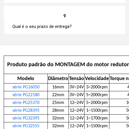
9
Qual é o seu prazo de entrega?
Produto padrão do MONTAGEM do motor redutor 
Modelo
Diâmetro
Tensão
Velocidade
Torque 
série PG16050
16mm
3V~24V
3~2000rpm
série PG22180
22mm
3V~24V
5~2000rpm
série PG25370
25mm
12~24V
5~2000rpm
1
série PG28395
28mm
12~24V
1~1500rpm
5
série PG32395
32mm
12~24V
1~1700rpm
5
série PG32555
32mm
12~24V
1~1500rpm
5