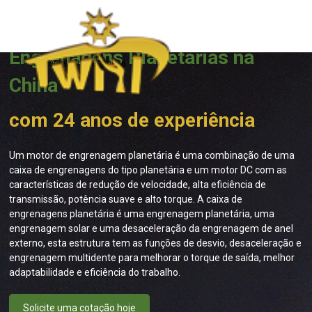
contate-nos
Fabricante de Motores de
sales@nbtwirl.com
Engrenagens Planetárias na
0086-574-88490878
China
com 24 anos de experiência
Um motor de engrenagem planetária é uma combinação de uma
caixa de engrenagens do tipo planetária e um motor DC com as
características de redução de velocidade, alta eficiência de
transmissão, potência suave e alto torque. A caixa de
engrenagens planetária é uma engrenagem planetária, uma
engrenagem solar e uma desaceleração da engrenagem de anel
externo, esta estrutura tem as funções de desvio, desaceleração e
engrenagem multidente para melhorar o torque de saída, melhor
adaptabilidade e eficiência do trabalho.
Solicite uma cotação hoje