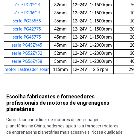
série PG32GR
32mm
12~24V
1~1500rpm
5
série PG36GR
36mm
12~24V
1~1500rpm
1
série PG36555
36mm
12~24V
1~1500rpm
1
série PG42775
42mm
12~24V
1~1500rpm
2
série PG45775
45mm
12~24V
1~1500rpm
2
série PG45ZY45
45mm
12~24V
1~2000rpm
2
série PG52ZY52
52mm
12~24V
1~2000rpm
3
série PG56ZY58
56mm
12~24V
1~2000rpm
4
motor rastreador solar
115mm
12~24V
2,5 rpm
29
Escolha fabricantes e fornecedores
profissionais de motores de engrenagens
planetárias
Como fabricante líder de motores de engrenagens
planetárias na China, podemos ajudá-lo a fornecer motores
de engrenagens planetárias mais acessíveis. Nossa qualidade