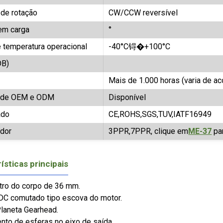
 de rotação
CW/CCW reversível
em carga
°
e temperatura operacional
-40°C锝�+100°C
DB)
Mais de 1.000 horas (varia de ac
o de OEM e ODM
Disponível
ado
CE,ROHS,SGS,TUV,IATF16949
ador
3PPR,7PPR, clique em
ME-37
par
ísticas principais
tro do corpo de 36 mm.
 DC comutado tipo escova do motor.
Planeta Gearhead.
nto de esferas no eixo de saída.