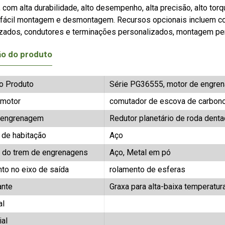
, com alta durabilidade, alto desempenho, alta precisão, alto torq
fácil montagem e desmontagem. Recursos opcionais incluem cod
zados, condutores e terminações personalizados, montagem per
ão do produto
o Produto
Série PG36555, motor de engren
 motor
comutador de escova de carbon
 engrenagem
Redutor planetário de roda denta
l de habitação
Aço
l do trem de engrenagens
Aço, Metal em pó
to no eixo de saída
rolamento de esferas
ante
Graxa para alta-baixa temperatur
al
ial