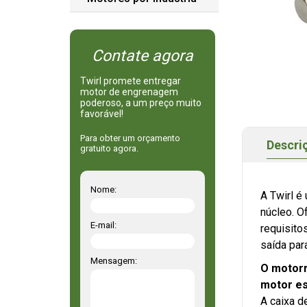
Contate agora
Twirl promete entregar
motor de engrenagem
poderoso, a um preço muito
favorável!
Para obter um orçamento
Descri
gratuito agora.
Nome:
A Twirl é
núcleo. 
E-mail:
requisito
saída par
Mensagem:
O motorr
motor es
A caixa d