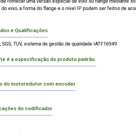
ode fornecer uma versão especial de eixo ou flange mediante so
l do eixo, a forma do flange e o nível IP podem ser feitos de a
ados e Qualificações
, SGS, TUV, sistema de gestão de qualidade IATF16949
te é a especificação do produto padrão.
o do motoredutor com encoder
cações do codificador