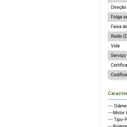
Direção
Folga s
Faixa d
Ruído (
Vida
Serviç
Certific
Codific
Caracter
--- Diâme
---Motor
--- Tipo-
---Rolame