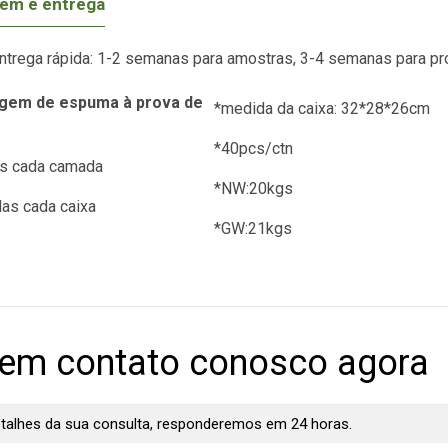
em e entrega
ntrega rápida: 1-2 semanas para amostras, 3-4 semanas para 
agem de espuma à prova de
*medida da caixa: 32*28*26cm
*40pcs/ctn
as cada camada
*NW:20kgs
as cada caixa
*GW:21kgs
 em contato conosco agora
etalhes da sua consulta, responderemos em 24 horas.