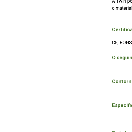
A Twirl p
o materia
Certific
CE, ROHS
O seguin
Contorn
Especifi