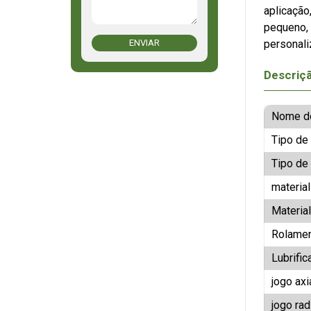
aplicação
pequeno, 
personali
ENVIAR
Descriç
Nome d
Tipo de
Tipo de
materia
Materia
Rolamen
Lubrific
jogo axi
jogo rad