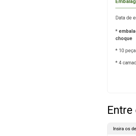
Embalag
Data de e
* embal
choque
* 10 peç
* 4 camad
Entre
Insira os d