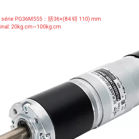
da série PG36M555：脴36×(84 锝 110) mm
inal: 20kg.cm~100kg.cm