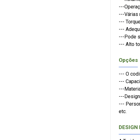
---Opera
---Várias
--- Torqu
--- Adequ
---Pode s
--- Alto 
Opções
--- O cod
--- Capac
---Materi
---Design
--- Perso
etc.
DESIGN