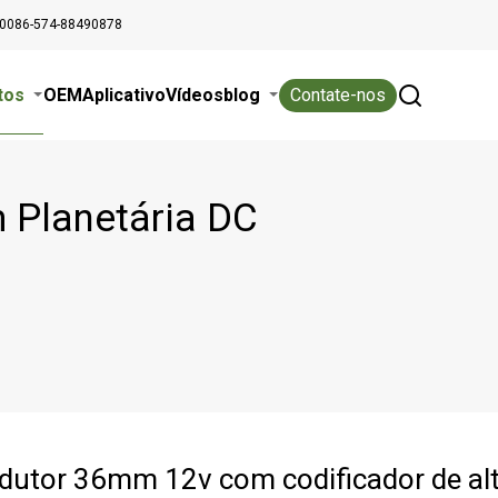
0086-574-88490878
tos
OEM
Aplicativo
Vídeos
blog
Contate-nos
 Planetária DC
dutor 36mm 12v com codificador de alt